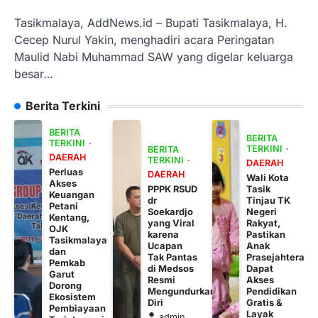
Tasikmalaya, AddNews.id – Bupati Tasikmalaya, H.
Cecep Nurul Yakin, menghadiri acara Peringatan
Maulid Nabi Muhammad SAW yang digelar keluarga
besar…
Berita Terkini
BERITA
BERITA
TERKINI
TERKINI
BERITA
DAERAH
TERKINI
DAERAH
Perluas
DAERAH
Wali Kota
Akses
PPPK RSUD
Tasik
Keuangan
dr
Tinjau TK
Petani
Soekardjo
Negeri
Kentang,
yang Viral
Rakyat,
OJK
karena
Pastikan
Tasikmalaya
Ucapan
Anak
dan
Tak Pantas
Prasejahtera
Pemkab
di Medsos
Dapat
Garut
Resmi
Akses
Dorong
Mengundurkan
Pendidikan
Ekosistem
Diri
Gratis &
Pembiayaan
Layak
admin