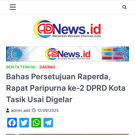
Skip
to
content
BERITA TERKINI
DAERAH
Bahas Persetujuan Raperda,
Rapat Paripurna ke-2 DPRD Kota
Tasik Usai Digelar
admin_add
12/09/2025
Facebook
Twitter
WhatsApp
Telegram