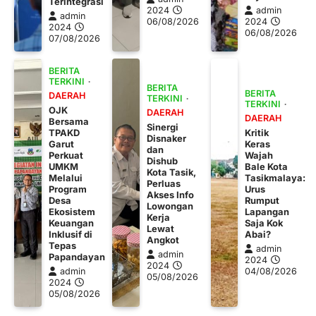
Terintegrasi
2024
admin
admin
06/08/2026
2024
2024
06/08/2026
07/08/2026
BERITA
TERKINI
BERITA
BERITA
DAERAH
TERKINI
TERKINI
OJK
DAERAH
DAERAH
Bersama
Sinergi
TPAKD
Kritik
Disnaker
Garut
Keras
dan
Perkuat
Wajah
Dishub
UMKM
Bale Kota
Kota Tasik,
Melalui
Tasikmalaya:
Perluas
Program
Urus
Akses Info
Desa
Rumput
Lowongan
Ekosistem
Lapangan
Kerja
Keuangan
Saja Kok
Lewat
Inklusif di
Abai?
Angkot
Tepas
admin
admin
Papandayan
2024
2024
admin
04/08/2026
05/08/2026
2024
05/08/2026