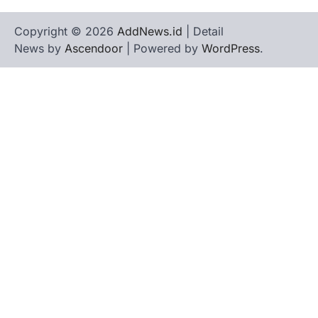
Copyright © 2026
AddNews.id
| Detail
News by
Ascendoor
| Powered by
WordPress
.