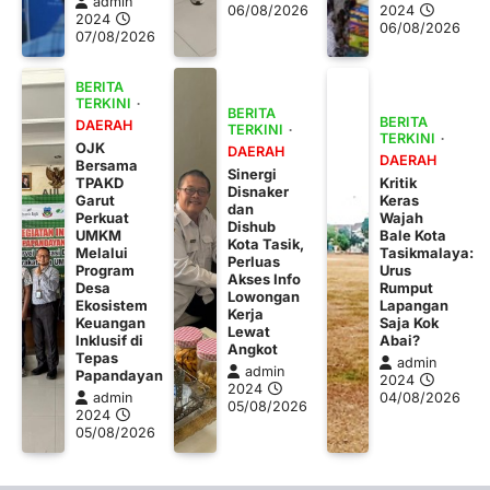
admin
06/08/2026
2024
2024
06/08/2026
07/08/2026
BERITA
TERKINI
BERITA
BERITA
DAERAH
TERKINI
TERKINI
OJK
DAERAH
DAERAH
Bersama
Sinergi
TPAKD
Kritik
Disnaker
Garut
Keras
dan
Perkuat
Wajah
Dishub
UMKM
Bale Kota
Kota Tasik,
Melalui
Tasikmalaya:
Perluas
Program
Urus
Akses Info
Desa
Rumput
Lowongan
Ekosistem
Lapangan
Kerja
Keuangan
Saja Kok
Lewat
Inklusif di
Abai?
Angkot
Tepas
admin
admin
Papandayan
2024
2024
admin
04/08/2026
05/08/2026
2024
05/08/2026