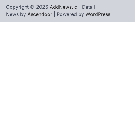
Copyright © 2026
AddNews.id
| Detail
News by
Ascendoor
| Powered by
WordPress
.