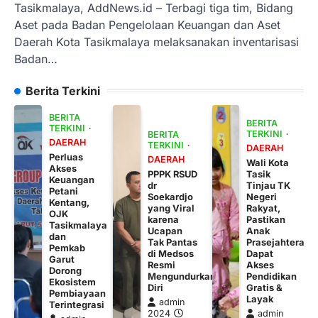
Tasikmalaya, AddNews.id – Terbagi tiga tim, Bidang
Aset pada Badan Pengelolaan Keuangan dan Aset
Daerah Kota Tasikmalaya melaksanakan inventarisasi
Badan…
Berita Terkini
BERITA
BERITA
TERKINI
TERKINI
BERITA
DAERAH
TERKINI
DAERAH
Perluas
DAERAH
Wali Kota
Akses
PPPK RSUD
Tasik
Keuangan
dr
Tinjau TK
Petani
Soekardjo
Negeri
Kentang,
yang Viral
Rakyat,
OJK
karena
Pastikan
Tasikmalaya
Ucapan
Anak
dan
Tak Pantas
Prasejahtera
Pemkab
di Medsos
Dapat
Garut
Resmi
Akses
Dorong
Mengundurkan
Pendidikan
Ekosistem
Diri
Gratis &
Pembiayaan
Layak
admin
Terintegrasi
2024
admin