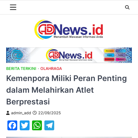
Skip
to
content
BERITA TERKINI
OLAHRAGA
Kemenpora Miliki Peran Penting
dalam Melahirkan Atlet
Berprestasi
admin_add
22/09/2025
Facebook
Twitter
WhatsApp
Telegram