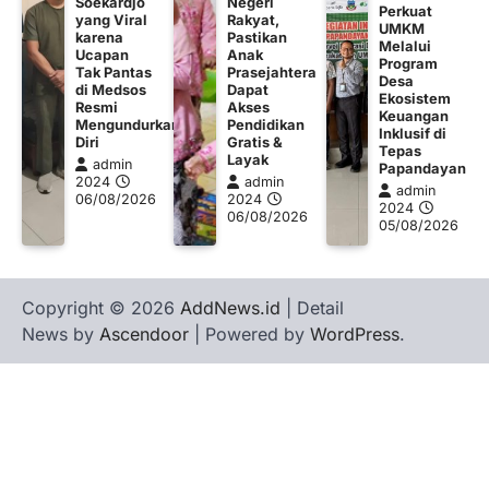
Soekardjo
Negeri
Perkuat
yang Viral
Rakyat,
UMKM
karena
Pastikan
Melalui
Ucapan
Anak
Program
Tak Pantas
Prasejahtera
Desa
di Medsos
Dapat
Ekosistem
Resmi
Akses
Keuangan
Mengundurkan
Pendidikan
Inklusif di
Diri
Gratis &
Tepas
Layak
admin
Papandayan
2024
admin
admin
06/08/2026
2024
2024
06/08/2026
05/08/2026
Copyright © 2026
AddNews.id
| Detail
News by
Ascendoor
| Powered by
WordPress
.