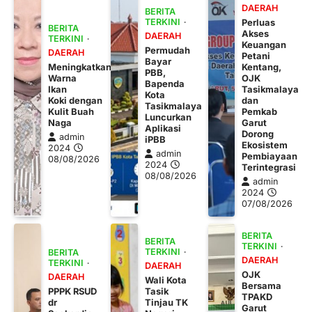
DAERAH
BERITA
TERKINI
Perluas
BERITA
Akses
DAERAH
TERKINI
Keuangan
Permudah
DAERAH
Petani
Bayar
Meningkatkan
Kentang,
PBB,
Warna
OJK
Bapenda
Ikan
Tasikmalaya
Kota
Koki dengan
dan
Tasikmalaya
Kulit Buah
Pemkab
Luncurkan
Naga
Garut
Aplikasi
Dorong
admin
iPBB
Ekosistem
2024
admin
Pembiayaan
08/08/2026
2024
Terintegrasi
08/08/2026
admin
2024
07/08/2026
BERITA
BERITA
TERKINI
TERKINI
BERITA
DAERAH
TERKINI
DAERAH
OJK
DAERAH
Wali Kota
Bersama
PPPK RSUD
Tasik
TPAKD
dr
Tinjau TK
Garut