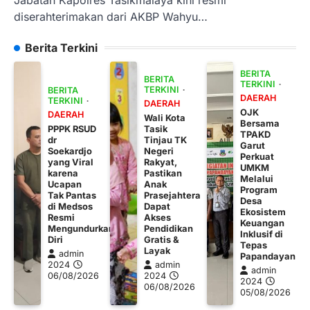
diserahterimakan dari AKBP Wahyu…
Berita Terkini
BERITA
BERITA
TERKINI
TERKINI
BERITA
DAERAH
TERKINI
DAERAH
OJK
DAERAH
Wali Kota
Bersama
PPPK RSUD
Tasik
TPAKD
dr
Tinjau TK
Garut
Soekardjo
Negeri
Perkuat
yang Viral
Rakyat,
UMKM
karena
Pastikan
Melalui
Ucapan
Anak
Program
Tak Pantas
Prasejahtera
Desa
di Medsos
Dapat
Ekosistem
Resmi
Akses
Keuangan
Mengundurkan
Pendidikan
Inklusif di
Diri
Gratis &
Tepas
Layak
admin
Papandayan
2024
admin
admin
06/08/2026
2024
2024
06/08/2026
05/08/2026