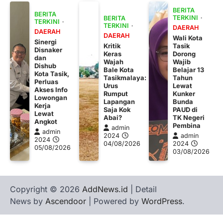
BERITA
BERITA
TERKINI
BERITA
TERKINI
TERKINI
DAERAH
DAERAH
DAERAH
Wali Kota
Sinergi
Kritik
Tasik
Disnaker
Keras
Dorong
dan
Wajah
Wajib
Dishub
Bale Kota
Belajar 13
Kota Tasik,
Tasikmalaya:
Tahun
Perluas
Urus
Lewat
Akses Info
Rumput
Kunker
Lowongan
Lapangan
Bunda
Kerja
Saja Kok
PAUD di
Lewat
Abai?
TK Negeri
Angkot
Pembina
admin
admin
2024
admin
2024
04/08/2026
2024
05/08/2026
03/08/2026
Copyright © 2026
AddNews.id
| Detail
News by
Ascendoor
| Powered by
WordPress
.