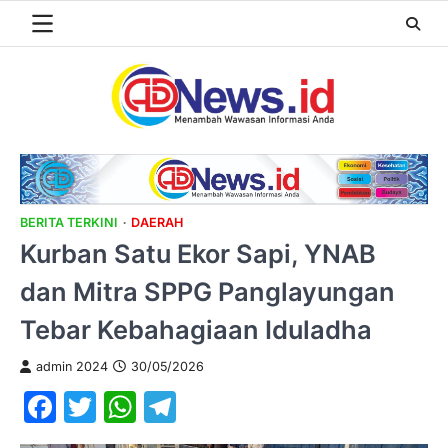
Skip
to
content
BERITA TERKINI
DAERAH
Kurban Satu Ekor Sapi, YNAB
dan Mitra SPPG Panglayungan
Tebar Kebahagiaan Iduladha
admin 2024
30/05/2026
Facebook
Twitter
WhatsApp
Telegram