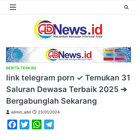
Skip
to
content
BERITA TERKINI
link telegram porn ✓ Temukan 31
Saluran Dewasa Terbaik 2025 ➔
Bergabunglah Sekarang
admin_add
23/01/2024
Facebook
Twitter
WhatsApp
Telegram