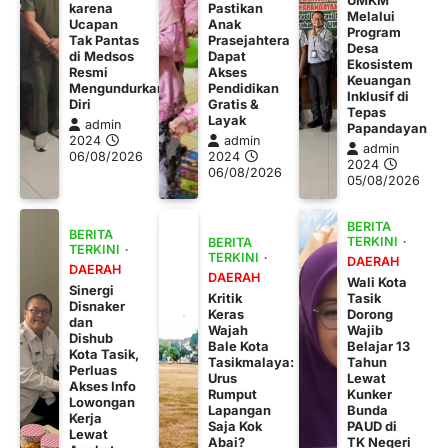
karena
Pastikan
Melalui
Ucapan
Anak
Program
Tak Pantas
Prasejahtera
Desa
di Medsos
Dapat
Ekosistem
Resmi
Akses
Keuangan
Mengundurkan
Pendidikan
Inklusif di
Diri
Gratis &
Tepas
Layak
admin
Papandayan
2024
admin
admin
06/08/2026
2024
2024
06/08/2026
05/08/2026
BERITA
BERITA
TERKINI
BERITA
TERKINI
TERKINI
DAERAH
DAERAH
DAERAH
Wali Kota
Sinergi
Kritik
Tasik
Disnaker
Keras
Dorong
dan
Wajah
Wajib
Dishub
Bale Kota
Belajar 13
Kota Tasik,
Tasikmalaya:
Tahun
Perluas
Urus
Lewat
Akses Info
Rumput
Kunker
Lowongan
Lapangan
Bunda
Kerja
Saja Kok
PAUD di
Lewat
Abai?
TK Negeri