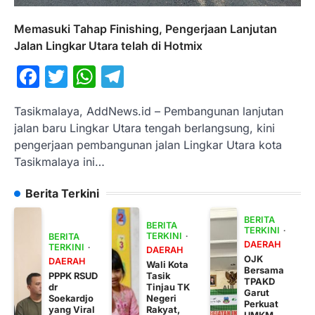
Memasuki Tahap Finishing, Pengerjaan Lanjutan
Jalan Lingkar Utara telah di Hotmix
Facebook
Twitter
WhatsApp
Telegram
Tasikmalaya, AddNews.id – Pembangunan lanjutan
jalan baru Lingkar Utara tengah berlangsung, kini
pengerjaan pembangunan jalan Lingkar Utara kota
Tasikmalaya ini…
Berita Terkini
BERITA
BERITA
TERKINI
TERKINI
BERITA
DAERAH
TERKINI
DAERAH
OJK
DAERAH
Wali Kota
Bersama
PPPK RSUD
Tasik
TPAKD
dr
Tinjau TK
Garut
Soekardjo
Negeri
Perkuat
yang Viral
Rakyat,
UMKM