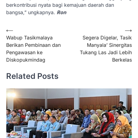
berkontribusi nyata bagi kemajuan daerah dan
bangsa,” ungkapnya.
Ron
Navigasi
⟵
⟶
Wabup Tasikmalaya
Segera Digelar, Tasik
pos
Berikan Pembinaan dan
Manyala’ Sinergitas
Pengawasan ke
Tukang Las Jadi Lebih
Diskopukmindag
Berkelas
Related Posts