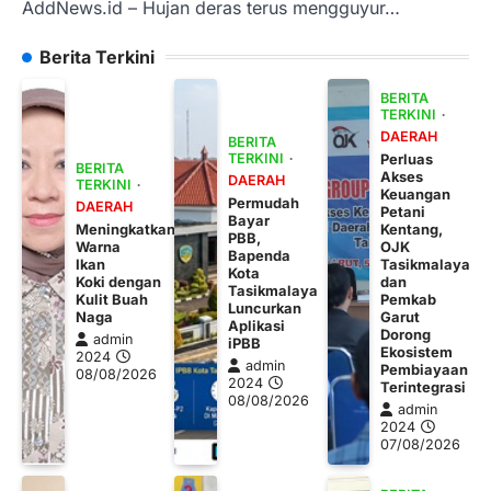
AddNews.id – Hujan deras terus mengguyur…
Berita Terkini
BERITA
TERKINI
DAERAH
BERITA
TERKINI
Perluas
BERITA
Akses
DAERAH
TERKINI
Keuangan
Permudah
DAERAH
Petani
Bayar
Meningkatkan
Kentang,
PBB,
Warna
OJK
Bapenda
Ikan
Tasikmalaya
Kota
Koki dengan
dan
Tasikmalaya
Kulit Buah
Pemkab
Luncurkan
Naga
Garut
Aplikasi
Dorong
admin
iPBB
Ekosistem
2024
admin
Pembiayaan
08/08/2026
2024
Terintegrasi
08/08/2026
admin
2024
07/08/2026