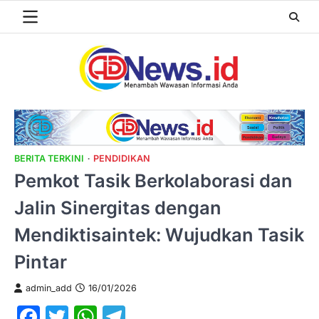
Skip
to
content
BERITA TERKINI
PENDIDIKAN
Pemkot Tasik Berkolaborasi dan
Jalin Sinergitas dengan
Mendiktisaintek: Wujudkan Tasik
Pintar
admin_add
16/01/2026
Facebook
Twitter
WhatsApp
Telegram