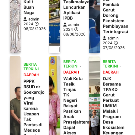
Kulit
Tasikmalaya
Pemkab
Buah
Luncurkan
Garut
Naga
Aplikasi
Dorong
iPBB
admin
Ekosistem
2024
admin
Pembiayaan
08/08/2026
2024
Terintegrasi
08/08/2026
admin
2024
07/08/2026
BERITA
BERITA
BERITA
TERKINI
TERKINI
TERKINI
DAERAH
DAERAH
DAERAH
Wali Kota
OJK
PPPK
Tasik
Bersama
RSUD dr
Tinjau
TPAKD
Soekardjo
TK
Garut
yang
Negeri
Perkuat
Viral
Rakyat,
UMKM
karena
Pastikan
Melalui
Ucapan
Anak
Program
Tak
Prasejahtera
Desa
Pantas di
Dapat
Ekosistem
Medsos
Akses
Keuangan