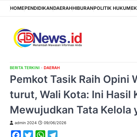
Skip
HOME
PENDIDIKAN
DAERAH
HIBURAN
POLITIK HUKUM
E
to
content
BERITA TERKINI
DAERAH
Pemkot Tasik Raih Opini 
turut, Wali Kota: Ini Hasi
Mewujudkan Tata Kelola 
admin 2024
09/06/2026
Facebook
Twitter
WhatsApp
Telegram