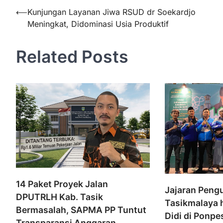
Navigasi
⟵
Kunjungan Layanan Jiwa RSUD dr Soekardjo
Meningkat, Didominasi Usia Produktif
pos
Related Posts
14 Paket Proyek Jalan
Jajaran Peng
DPUTRLH Kab. Tasik
Tasikmalaya h
Bermasalah, SAPMA PP Tuntut
Didi di Ponpe
Transparansi Anggaran