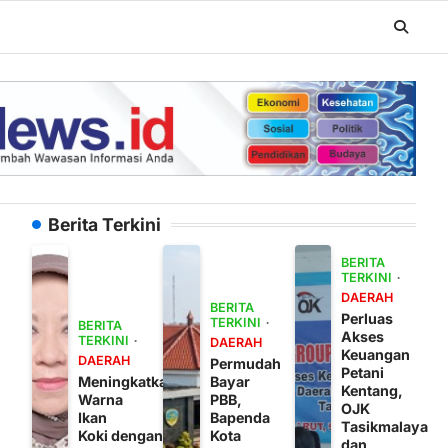
Berita Terkini
BERITA
TERKINI
DAERAH
BERITA
Perluas
TERKINI
BERITA
Akses
TERKINI
DAERAH
Keuangan
DAERAH
Permudah
Petani
Meningkatkan
Bayar
Kentang,
Warna
PBB,
OJK
Ikan
Bapenda
Tasikmalaya
Koki dengan
Kota
dan