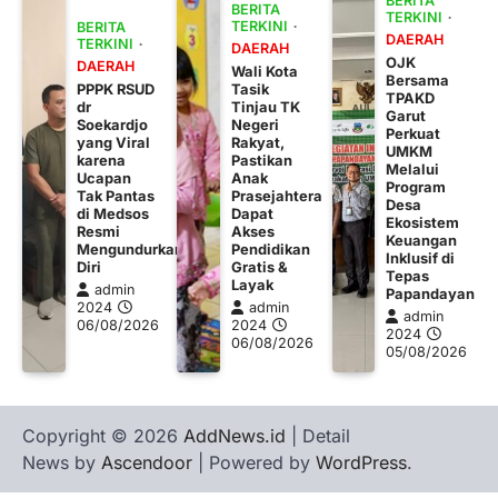
BERITA
BERITA
TERKINI
TERKINI
BERITA
DAERAH
TERKINI
DAERAH
OJK
DAERAH
Wali Kota
Bersama
PPPK RSUD
Tasik
TPAKD
dr
Tinjau TK
Garut
Soekardjo
Negeri
Perkuat
yang Viral
Rakyat,
UMKM
karena
Pastikan
Melalui
Ucapan
Anak
Program
Tak Pantas
Prasejahtera
Desa
di Medsos
Dapat
Ekosistem
Resmi
Akses
Keuangan
Mengundurkan
Pendidikan
Inklusif di
Diri
Gratis &
Tepas
Layak
admin
Papandayan
2024
admin
admin
06/08/2026
2024
2024
06/08/2026
05/08/2026
Copyright © 2026
AddNews.id
| Detail
News by
Ascendoor
| Powered by
WordPress
.