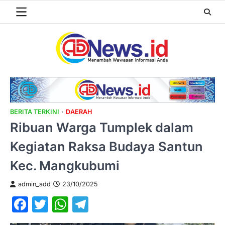
Skip
to
content
BERITA TERKINI
DAERAH
Ribuan Warga Tumplek dalam
Kegiatan Raksa Budaya Santun
Kec. Mangkubumi
admin_add
23/10/2025
Facebook
Twitter
WhatsApp
Telegram