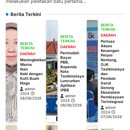
melakukan peletakan batu pertama…
Berita Terkini
BERITA
TERKINI
DAERAH
BERITA
TERKINI
Perluas
BERITA
Akses
DAERAH
TERKINI
Keuangan
Permudah
DAERAH
Petani
Bayar
Meningkatkan
Kentang,
PBB,
Warna
OJK
Bapenda
Ikan
Tasikmalaya
Kota
Koki dengan
dan
Tasikmalaya
Kulit Buah
Pemkab
Luncurkan
Naga
Garut
Aplikasi
Dorong
admin
iPBB
Ekosistem
2024
admin
Pembiayaan
08/08/2026
2024
Terintegrasi
08/08/2026
admin
2024
07/08/2026