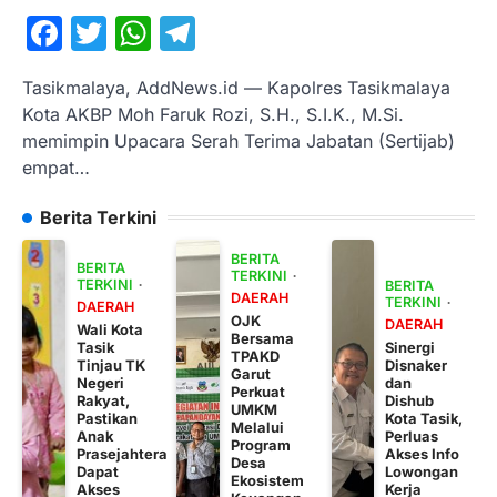
Facebook
Twitter
WhatsApp
Telegram
Tasikmalaya, AddNews.id — Kapolres Tasikmalaya
Kota AKBP Moh Faruk Rozi, S.H., S.I.K., M.Si.
memimpin Upacara Serah Terima Jabatan (Sertijab)
empat…
Berita Terkini
BERITA
BERITA
TERKINI
TERKINI
BERITA
DAERAH
TERKINI
DAERAH
OJK
DAERAH
Wali Kota
Bersama
Tasik
Sinergi
TPAKD
Tinjau TK
Disnaker
Garut
Negeri
dan
Perkuat
Rakyat,
Dishub
UMKM
Pastikan
Kota Tasik,
Melalui
Anak
Perluas
Program
Prasejahtera
Akses Info
Desa
Dapat
Lowongan
Ekosistem
Akses
Kerja