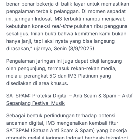
benar-benar bekerja di balik layar untuk memastikan
pengalaman terbaik pelanggan. Di momen sepadat
ini, jaringan Indosat IM3 terbukti mampu menjawab
kebutuhan koneksi
real-time
puluhan ribu pengguna
sekaligus. Inilah bukti bahwa komitmen kami bukan
hanya janji, tapi aksi nyata yang bisa langsung
dirasakan,” ujarnya, Senin (8/9/2025).
Pengalaman jaringan ini juga dapat diuji langsung
oleh pengunjung, termasuk rekan-rekan media,
melalui perangkat 5G dan IM3 Platinum yang
disediakan di area khusus.
SATSPAM: Proteksi Digital –
Anti Scam & Spam –
Aktif
Sepanjang Festival Musik
Sebagai bentuk perlindungan terhadap potensi
ancaman digital, IM3 mengenalkan kembali fitur
SATSPAM (Satuan Anti Scam & Spam) yang bekerja
otomatis melalui jaringan Indosat berbasis teknologi