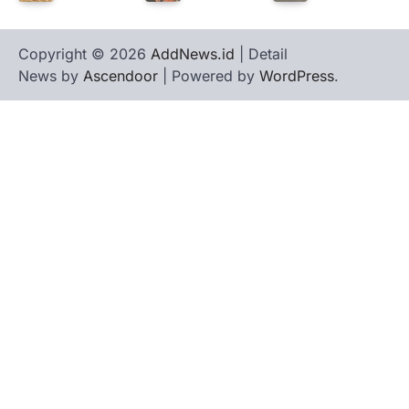
Copyright © 2026
AddNews.id
| Detail
News by
Ascendoor
| Powered by
WordPress
.