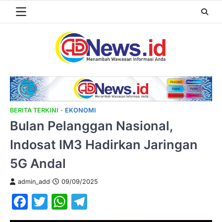
Skip
to
content
BERITA TERKINI
EKONOMI
Bulan Pelanggan Nasional,
Indosat IM3 Hadirkan Jaringan
5G Andal
admin_add
09/09/2025
Facebook
Twitter
WhatsApp
Telegram