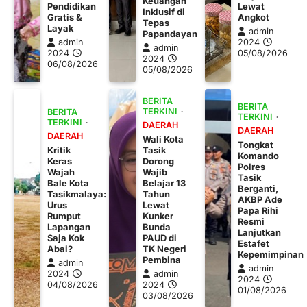
Keuangan
Pendidikan
Lewat
Inklusif di
Gratis &
Angkot
Tepas
Layak
admin
Papandayan
admin
2024
admin
2024
05/08/2026
2024
06/08/2026
05/08/2026
BERITA
BERITA
TERKINI
BERITA
TERKINI
TERKINI
DAERAH
DAERAH
DAERAH
Wali Kota
Tongkat
Kritik
Tasik
Komando
Keras
Dorong
Polres
Wajah
Wajib
Tasik
Bale Kota
Belajar 13
Berganti,
Tasikmalaya:
Tahun
AKBP Ade
Urus
Lewat
Papa Rihi
Rumput
Kunker
Resmi
Lapangan
Bunda
Lanjutkan
Saja Kok
PAUD di
Estafet
Abai?
TK Negeri
Kepemimpinan
Pembina
admin
admin
2024
admin
2024
04/08/2026
2024
01/08/2026
03/08/2026