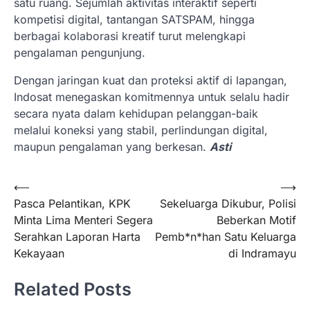
satu ruang. Sejumlah aktivitas interaktif seperti
kompetisi digital, tantangan SATSPAM, hingga
berbagai kolaborasi kreatif turut melengkapi
pengalaman pengunjung.
Dengan jaringan kuat dan proteksi aktif di lapangan,
Indosat menegaskan komitmennya untuk selalu hadir
secara nyata dalam kehidupan pelanggan-baik
melalui koneksi yang stabil, perlindungan digital,
maupun pengalaman yang berkesan.
Asti
Navigasi
⟵
⟶
Pasca Pelantikan, KPK
Sekeluarga Dikubur, Polisi
pos
Minta Lima Menteri Segera
Beberkan Motif
Serahkan Laporan Harta
Pemb*n*han Satu Keluarga
Kekayaan
di Indramayu
Related Posts