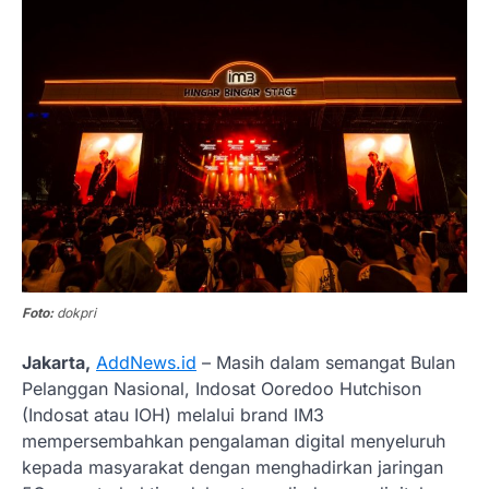
Foto:
dokpri
Jakarta,
AddNews.id
– Masih dalam semangat Bulan
Pelanggan Nasional, Indosat Ooredoo Hutchison
(Indosat atau IOH) melalui brand IM3
mempersembahkan pengalaman digital menyeluruh
kepada masyarakat dengan menghadirkan jaringan