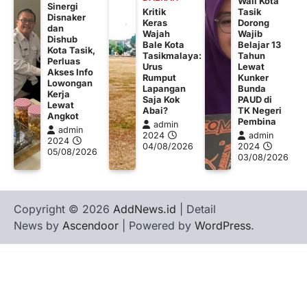
Wali Kota
Sinergi
Kritik
Tasik
Disnaker
Keras
Dorong
dan
Wajah
Wajib
Dishub
Bale Kota
Belajar 13
Kota Tasik,
Tasikmalaya:
Tahun
Perluas
Urus
Lewat
Akses Info
Rumput
Kunker
Lowongan
Lapangan
Bunda
Kerja
Saja Kok
PAUD di
Lewat
Abai?
TK Negeri
Angkot
Pembina
admin
admin
2024
admin
2024
04/08/2026
2024
05/08/2026
03/08/2026
Copyright © 2026
AddNews.id
| Detail
News by
Ascendoor
| Powered by
WordPress
.