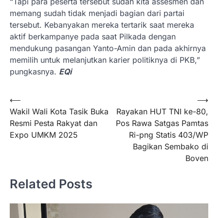
“Tapi para peserta tersebut sudah kita assesmen dan
memang sudah tidak menjadi bagian dari partai
tersebut. Kebanyakan mereka tertarik saat mereka
aktif berkampanye pada saat Pilkada dengan
mendukung pasangan Yanto-Amin dan pada akhirnya
memilih untuk melanjutkan karier politiknya di PKB,”
pungkasnya.
EQi
Navigasi
⟵
⟶
Wakil Wali Kota Tasik Buka
Rayakan HUT TNI ke-80,
pos
Resmi Pesta Rakyat dan
Pos Rawa Satgas Pamtas
Expo UMKM 2025
Ri-png Statis 403/WP
Bagikan Sembako di
Boven
Related Posts