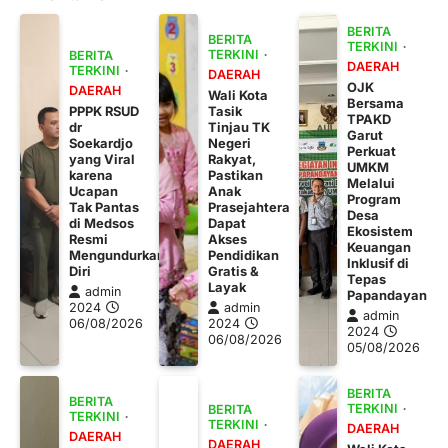
BERITA
BERITA
TERKINI
TERKINI
BERITA
DAERAH
TERKINI
DAERAH
OJK
DAERAH
Wali Kota
Bersama
PPPK RSUD
Tasik
TPAKD
dr
Tinjau TK
Garut
Soekardjo
Negeri
Perkuat
yang Viral
Rakyat,
UMKM
karena
Pastikan
Melalui
Ucapan
Anak
Program
Tak Pantas
Prasejahtera
Desa
di Medsos
Dapat
Ekosistem
Resmi
Akses
Keuangan
Mengundurkan
Pendidikan
Inklusif di
Diri
Gratis &
Tepas
Layak
admin
Papandayan
2024
admin
admin
06/08/2026
2024
2024
06/08/2026
05/08/2026
BERITA
BERITA
TERKINI
BERITA
TERKINI
TERKINI
DAERAH
DAERAH
DAERAH