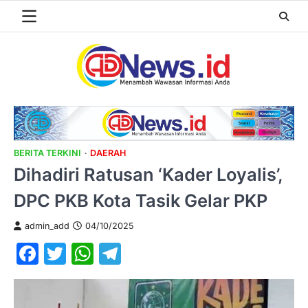
Skip
to
content
BERITA TERKINI
DAERAH
Dihadiri Ratusan ‘Kader Loyalis’,
DPC PKB Kota Tasik Gelar PKP
admin_add
04/10/2025
Facebook
Twitter
WhatsApp
Telegram