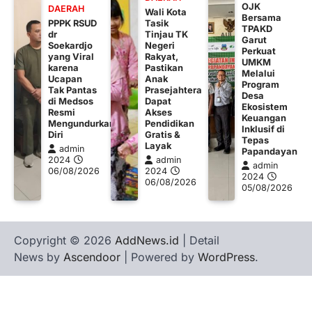
OJK
DAERAH
Wali Kota
Bersama
PPPK RSUD
Tasik
TPAKD
dr
Tinjau TK
Garut
Soekardjo
Negeri
Perkuat
yang Viral
Rakyat,
UMKM
karena
Pastikan
Melalui
Ucapan
Anak
Program
Tak Pantas
Prasejahtera
Desa
di Medsos
Dapat
Ekosistem
Resmi
Akses
Keuangan
Mengundurkan
Pendidikan
Inklusif di
Diri
Gratis &
Tepas
Layak
admin
Papandayan
2024
admin
admin
06/08/2026
2024
2024
06/08/2026
05/08/2026
Copyright © 2026
AddNews.id
| Detail
News by
Ascendoor
| Powered by
WordPress
.