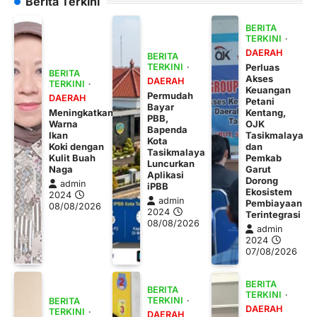
Berita Terkini
BERITA
TERKINI
DAERAH
BERITA
TERKINI
Perluas
BERITA
Akses
DAERAH
TERKINI
Keuangan
Permudah
DAERAH
Petani
Bayar
Meningkatkan
Kentang,
PBB,
Warna
OJK
Bapenda
Ikan
Tasikmalaya
Kota
Koki dengan
dan
Tasikmalaya
Kulit Buah
Pemkab
Luncurkan
Naga
Garut
Aplikasi
Dorong
admin
iPBB
Ekosistem
2024
admin
Pembiayaan
08/08/2026
2024
Terintegrasi
08/08/2026
admin
2024
07/08/2026
BERITA
BERITA
TERKINI
TERKINI
BERITA
DAERAH
TERKINI
DAERAH