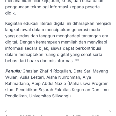
menanamkan nilai kejujuran, kritis, dan etika dalam
penggunaan teknologi informasi kepada peserta
didik.
Kegiatan edukasi literasi digital ini diharapkan menjadi
langkah awal dalam menciptakan generasi muda
yang cerdas dan tangguh menghadapi tantangan era
digital. Dengan kemampuan memilah dan menyikapi
informasi secara bijak, siswa dapat berkontribusi
dalam menciptakan ruang digital yang sehat serta
bebas dari hoaks dan misinformasi.**
Penulis:
Ghazian Zhafiri Rizqullah, Deta Sari Mayang
Wulan, Aulia Lestari, Aisha Nurrohmah, Alya
Rahmadania, Apip Abdul Nazib (Mahasiswa Program
studi Pendidikan Sejarah Fakultas Keguruan Dan Ilmu
Pendidikan, Universitas Siliwangi)
Navigasi
⟵
⟶