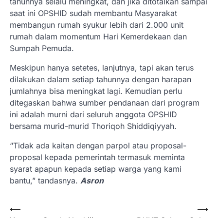
tahunnya selalu meningkat, dan jika ditotalkan sampai
saat ini OPSHID sudah membantu Masyarakat
membangun rumah syukur lebih dari 2.000 unit
rumah dalam momentum Hari Kemerdekaan dan
Sumpah Pemuda.
Meskipun hanya setetes, lanjutnya, tapi akan terus
dilakukan dalam setiap tahunnya dengan harapan
jumlahnya bisa meningkat lagi. Kemudian perlu
ditegaskan bahwa sumber pendanaan dari program
ini adalah murni dari seluruh anggota OPSHID
bersama murid-murid Thoriqoh Shiddiqiyyah.
“Tidak ada kaitan dengan parpol atau proposal-
proposal kepada pemerintah termasuk meminta
syarat apapun kepada setiap warga yang kami
bantu,” tandasnya.
Asron
Navigasi
⟵
⟶