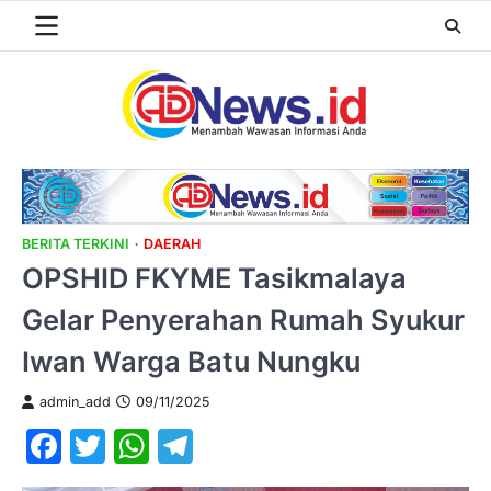
Skip
to
content
BERITA TERKINI
DAERAH
OPSHID FKYME Tasikmalaya
Gelar Penyerahan Rumah Syukur
Iwan Warga Batu Nungku
admin_add
09/11/2025
Facebook
Twitter
WhatsApp
Telegram