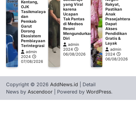
Kentang,
yang Viral
Rakyat,
OJK
karena
Pastikan
Tasikmalaya
Ucapan
Anak
dan
Tak Pantas
Prasejahtera
Pemkab
di Medsos
Dapat
Garut
Resmi
Akses
Dorong
Mengundurkan
Pendidikan
Ekosistem
Diri
Gratis &
Pembiayaan
Layak
admin
Terintegrasi
2024
admin
admin
06/08/2026
2024
2024
06/08/2026
07/08/2026
Copyright © 2026
AddNews.id
| Detail
News by
Ascendoor
| Powered by
WordPress
.