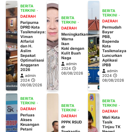
BERITA
TERKINI
BERITA
TERKINI
DAERAH
BERITA
DAERAH
Paripurna
TERKINI
DPRD Kota
Permudah
DAERAH
Tasikmalaya:
Bayar
Meningkatkan
Viman
PBB,
Warna
Alfarizi
Bapenda
Ikan
dan H.
Kota
Koki dengan
Aslim
Tasikmalaya
Kulit Buah
Sepakat
Luncurkan
Naga
Optimalisasi
Aplikasi
admin
Anggaran
iPBB
2024
2026
admin
08/08/2026
admin
2024
2024
08/08/2026
09/08/2026
BERITA
BERITA
TERKINI
TERKINI
BERITA
DAERAH
TERKINI
DAERAH
Perluas
DAERAH
Wali Kota
Akses
PPPK RSUD
Tasik
Keuangan
dr
Tinjau TK
Petani
Soekardjo
Negeri