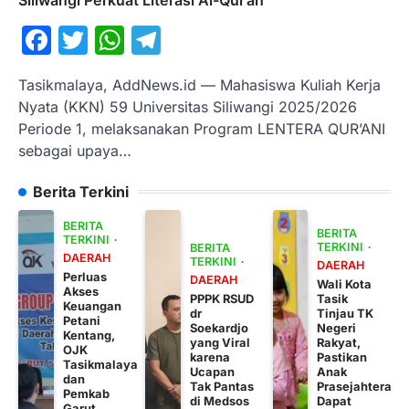
Facebook
Twitter
WhatsApp
Telegram
Tasikmalaya, AddNews.id — Mahasiswa Kuliah Kerja
Nyata (KKN) 59 Universitas Siliwangi 2025/2026
Periode 1, melaksanakan Program LENTERA QUR’ANI
sebagai upaya…
Berita Terkini
BERITA
BERITA
TERKINI
TERKINI
BERITA
DAERAH
TERKINI
DAERAH
Perluas
DAERAH
Wali Kota
Akses
PPPK RSUD
Tasik
Keuangan
dr
Tinjau TK
Petani
Soekardjo
Negeri
Kentang,
yang Viral
Rakyat,
OJK
karena
Pastikan
Tasikmalaya
Ucapan
Anak
dan
Tak Pantas
Prasejahtera
Pemkab
di Medsos
Dapat
Garut