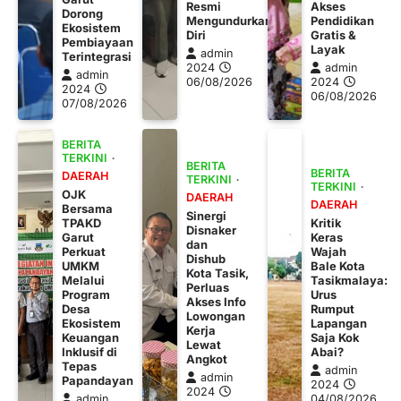
Resmi
Akses
Dorong
Mengundurkan
Pendidikan
Ekosistem
Diri
Gratis &
Pembiayaan
Layak
admin
Terintegrasi
2024
admin
admin
06/08/2026
2024
2024
06/08/2026
07/08/2026
BERITA
TERKINI
BERITA
BERITA
DAERAH
TERKINI
TERKINI
OJK
DAERAH
DAERAH
Bersama
Sinergi
TPAKD
Kritik
Disnaker
Garut
Keras
dan
Perkuat
Wajah
Dishub
UMKM
Bale Kota
Kota Tasik,
Melalui
Tasikmalaya:
Perluas
Program
Urus
Akses Info
Desa
Rumput
Lowongan
Ekosistem
Lapangan
Kerja
Keuangan
Saja Kok
Lewat
Inklusif di
Abai?
Angkot
Tepas
admin
admin
Papandayan
2024
2024
admin
04/08/2026