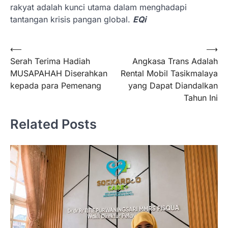
rakyat adalah kunci utama dalam menghadapi
tantangan krisis pangan global.
EQi
Navigasi
⟵
⟶
Serah Terima Hadiah
Angkasa Trans Adalah
pos
MUSAPAHAH Diserahkan
Rental Mobil Tasikmalaya
kepada para Pemenang
yang Dapat Diandalkan
Tahun Ini
Related Posts