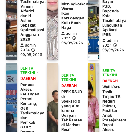
Tasikmalaya:
Bayar
Meningkatkan
Viman
PBB,
Warna
Alfarizi
Bapenda
Ikan
dan H.
Kota
Koki dengan
Aslim
Tasikmalaya
Kulit Buah
Sepakat
Luncurkan
Naga
Optimalisasi
Aplikasi
admin
Anggaran
iPBB
2024
2026
admin
08/08/2026
admin
2024
2024
08/08/2026
09/08/2026
BERITA
BERITA
TERKINI
TERKINI
BERITA
DAERAH
TERKINI
DAERAH
Perluas
DAERAH
Wali Kota
Akses
PPPK RSUD
Tasik
Keuangan
dr
Tinjau TK
Petani
Soekardjo
Negeri
Kentang,
yang Viral
Rakyat,
OJK
karena
Pastikan
Tasikmalaya
Ucapan
Anak
dan
Tak Pantas
Prasejahtera
Pemkab
di Medsos
Dapat
Garut
Resmi
Akses
Dorong