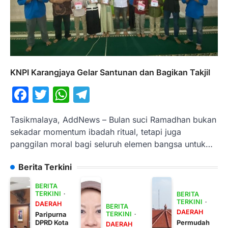
KNPI Karangjaya Gelar Santunan dan Bagikan Takjil
Facebook
Twitter
WhatsApp
Telegram
Tasikmalaya, AddNews – Bulan suci Ramadhan bukan
sekadar momentum ibadah ritual, tetapi juga
panggilan moral bagi seluruh elemen bangsa untuk…
Berita Terkini
BERITA
TERKINI
BERITA
TERKINI
DAERAH
BERITA
DAERAH
Paripurna
TERKINI
DPRD Kota
Permudah
DAERAH