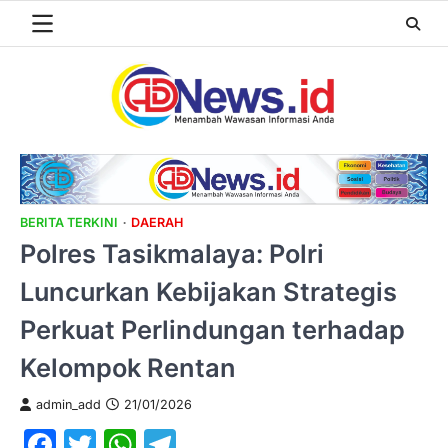
Skip
to
content
BERITA TERKINI
DAERAH
Polres Tasikmalaya: Polri
Luncurkan Kebijakan Strategis
Perkuat Perlindungan terhadap
Kelompok Rentan
admin_add
21/01/2026
Facebook
Twitter
WhatsApp
Telegram