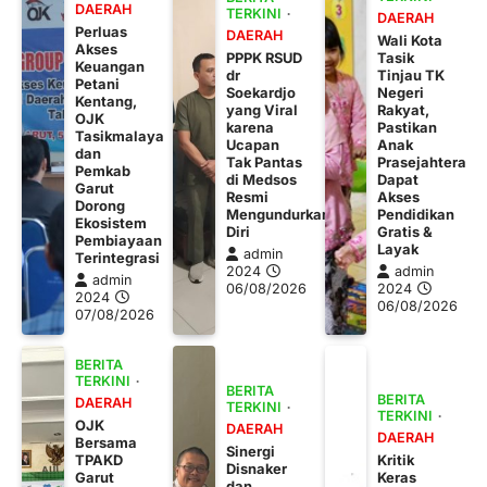
DAERAH
TERKINI
DAERAH
Perluas
DAERAH
Wali Kota
Akses
PPPK RSUD
Tasik
Keuangan
dr
Tinjau TK
Petani
Soekardjo
Negeri
Kentang,
yang Viral
Rakyat,
OJK
karena
Pastikan
Tasikmalaya
Ucapan
Anak
dan
Tak Pantas
Prasejahtera
Pemkab
di Medsos
Dapat
Garut
Resmi
Akses
Dorong
Mengundurkan
Pendidikan
Ekosistem
Diri
Gratis &
Pembiayaan
Layak
admin
Terintegrasi
2024
admin
admin
06/08/2026
2024
2024
06/08/2026
07/08/2026
BERITA
TERKINI
BERITA
BERITA
DAERAH
TERKINI
TERKINI
OJK
DAERAH
DAERAH
Bersama
Sinergi
TPAKD
Kritik
Disnaker
Garut
Keras
dan