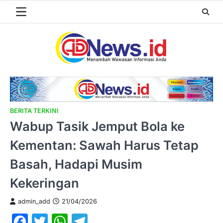
Skip
to
content
BERITA TERKINI
Wabup Tasik Jemput Bola ke
Kementan: Sawah Harus Tetap
Basah, Hadapi Musim
Kekeringan
admin_add
21/04/2026
Facebook
Twitter
WhatsApp
Telegram