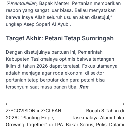
“Alhamdulillah,
Bapak Menteri Pertanian memberikan
respon yang sangat luar biasa. Beliau menyatakan
bahwa Insya Allah seluruh usulan akan disetujui,”
ungkap Asep Sopari Al Ayubi.
Target Akhir: Petani Tetap Sumringah
Dengan disetujuinya bantuan ini, Pemerintah
Kabupaten Tasikmalaya optimis bahwa tantangan
iklim di tahun 2026 dapat teratasi. Fokus utamanya
adalah menjaga agar roda ekonomi di sektor
pertanian tetap berputar dan para petani bisa
tersenyum saat masa panen tiba.
Ron
Navigasi
⟵
⟶
Z-ECOVISION x Z-CLEAN
Bocah 8 Tahun di
pos
2026: “Planting Hope,
Tasikmalaya Alami Luka
Growing Together” di TPA
Bakar Serius, Polisi Dalami