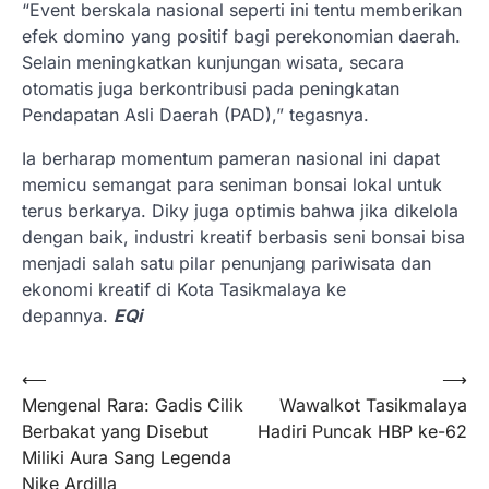
“Event berskala nasional seperti ini tentu memberikan
efek domino yang positif bagi perekonomian daerah.
Selain meningkatkan kunjungan wisata, secara
otomatis juga berkontribusi pada peningkatan
Pendapatan Asli Daerah (PAD),” tegasnya.
Ia berharap momentum pameran nasional ini dapat
memicu semangat para seniman bonsai lokal untuk
terus berkarya. Diky juga optimis bahwa jika dikelola
dengan baik, industri kreatif berbasis seni bonsai bisa
menjadi salah satu pilar penunjang pariwisata dan
ekonomi kreatif di Kota Tasikmalaya ke
depannya.
EQi
Navigasi
⟵
⟶
Mengenal Rara: Gadis Cilik
Wawalkot Tasikmalaya
pos
Berbakat yang Disebut
Hadiri Puncak HBP ke-62
Miliki Aura Sang Legenda
Nike Ardilla