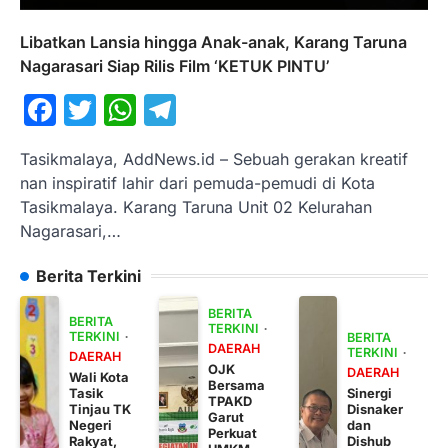
Libatkan Lansia hingga Anak-anak, Karang Taruna
Nagarasari Siap Rilis Film ‘KETUK PINTU’
Facebook
Twitter
WhatsApp
Telegram
Tasikmalaya, AddNews.id – Sebuah gerakan kreatif
nan inspiratif lahir dari pemuda-pemudi di Kota
Tasikmalaya. Karang Taruna Unit 02 Kelurahan
Nagarasari,…
Berita Terkini
BERITA
BERITA
TERKINI
TERKINI
BERITA
DAERAH
TERKINI
DAERAH
OJK
DAERAH
Wali Kota
Bersama
Tasik
Sinergi
TPAKD
Tinjau TK
Disnaker
Garut
Negeri
dan
Perkuat
Rakyat,
Dishub