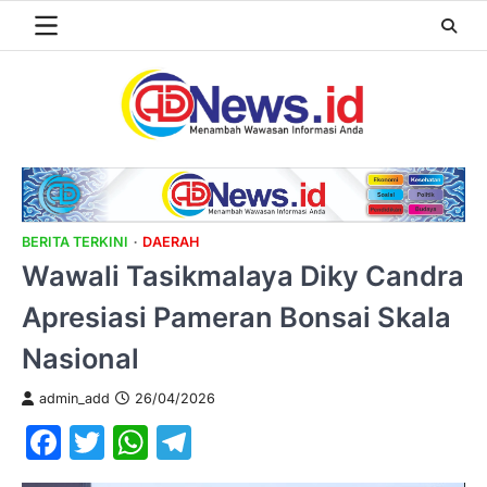
Skip
to
content
BERITA TERKINI
DAERAH
Wawali Tasikmalaya Diky Candra
Apresiasi Pameran Bonsai Skala
Nasional
admin_add
26/04/2026
Facebook
Twitter
WhatsApp
Telegram