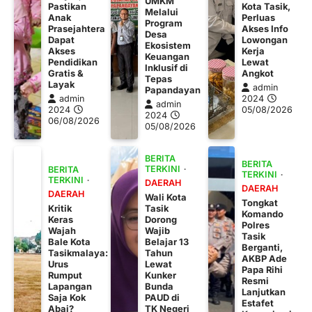
UMKM
Pastikan
Kota Tasik,
Melalui
Anak
Perluas
Program
Prasejahtera
Akses Info
Desa
Dapat
Lowongan
Ekosistem
Akses
Kerja
Keuangan
Pendidikan
Lewat
Inklusif di
Gratis &
Angkot
Tepas
Layak
admin
Papandayan
admin
2024
admin
2024
05/08/2026
2024
06/08/2026
05/08/2026
BERITA
BERITA
TERKINI
BERITA
TERKINI
TERKINI
DAERAH
DAERAH
DAERAH
Wali Kota
Tongkat
Kritik
Tasik
Komando
Keras
Dorong
Polres
Wajah
Wajib
Tasik
Bale Kota
Belajar 13
Berganti,
Tasikmalaya:
Tahun
AKBP Ade
Urus
Lewat
Papa Rihi
Rumput
Kunker
Resmi
Lapangan
Bunda
Lanjutkan
Saja Kok
PAUD di
Estafet
Abai?
TK Negeri