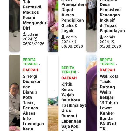
Tak
Prasejahtera
Desa
Pantas di
Dapat
Ekosistem
Medsos
Akses
Keuangan
Resmi
Pendidikan
Inklusif
Mengundurkan
Gratis &
di Tepas
Diri
Layak
Papandayan
admin
admin
admin
2024
2024
2024
06/08/2026
06/08/2026
05/08/2026
BERITA
BERITA
TERKINI
TERKINI
BERITA
DAERAH
DAERAH
TERKINI
Sinergi
Wali Kota
DAERAH
Disnaker
Tasik
Kritik
dan
Dorong
Keras
Dishub
Wajib
Wajah
Kota
Belajar
Bale Kota
Tasik,
13 Tahun
Tasikmalaya:
Perluas
Lewat
Urus
Akses
Kunker
Rumput
Info
Bunda
Lapangan
Lowongan
PAUD di
Saja Kok
Kerja
TK