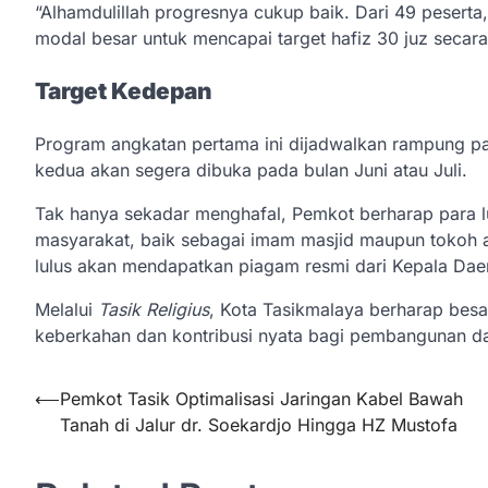
“Alhamdulillah progresnya cukup baik. Dari 49 pesert
modal besar untuk mencapai target hafiz 30 juz secar
Target Kedepan
Program angkatan pertama ini dijadwalkan rampung pa
kedua akan segera dibuka pada bulan Juni atau Juli.
Tak hanya sekadar menghafal, Pemkot berharap para lul
masyarakat, baik sebagai imam masjid maupun tokoh a
lulus akan mendapatkan piagam resmi dari Kepala Dae
Melalui
Tasik Religius
, Kota Tasikmalaya berharap bes
keberkahan dan kontribusi nyata bagi pembangunan d
Navigasi
⟵
Pemkot Tasik Optimalisasi Jaringan Kabel Bawah
Tanah di Jalur dr. Soekardjo Hingga HZ Mustofa
pos