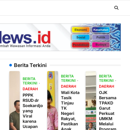
Berita Terkini
BERITA
BERITA
BERITA
TERKINI
TERKINI
TERKINI
DAERAH
DAERAH
DAERAH
Wali Kota
OJK
PPPK
Tasik
Bersama
RSUD dr
Tinjau
TPAKD
Soekardjo
TK
Garut
yang
Negeri
Perkuat
Viral
Rakyat,
UMKM
karena
Pastikan
Melalui
Ucapan
Anak
Program