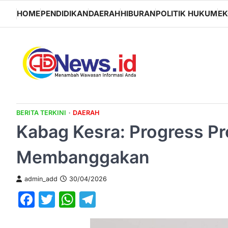
Skip
HOME
PENDIDIKAN
DAERAH
HIBURAN
POLITIK HUKUM
E
to
content
BERITA TERKINI
DAERAH
Kabag Kesra: Progress P
Membanggakan
admin_add
30/04/2026
Facebook
Twitter
WhatsApp
Telegram