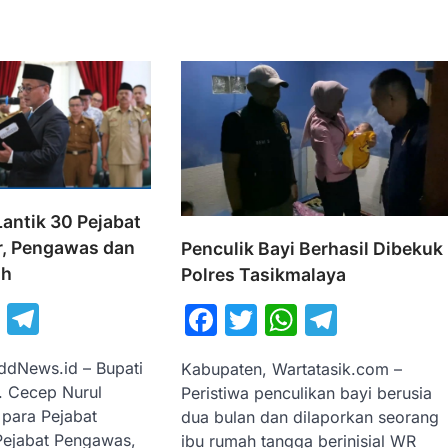
Lantik 30 Pejabat
r, Pengawas dan
Penculik Bayi Berhasil Dibekuk
ah
Polres Tasikmalaya
book
itter
WhatsApp
Telegram
Facebook
Twitter
WhatsAp
Telegr
ddNews.id – Bupati
Kabupaten, Wartatasik.com –
. Cecep Nurul
Peristiwa penculikan bayi berusia
 para Pejabat
dua bulan dan dilaporkan seorang
 Pejabat Pengawas,
ibu rumah tangga berinisial WR