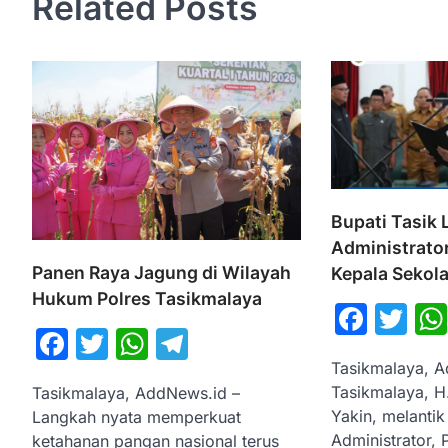
Related Posts
Bupati Tasik 
Administrato
Panen Raya Jagung di Wilayah
Kepala Sekol
Hukum Polres Tasikmalaya
Face
Tw
Facebook
Twitter
WhatsApp
Telegram
Tasikmalaya, A
Tasikmalaya, H
Tasikmalaya, AddNews.id –
Yakin, melantik
Langkah nyata memperkuat
Administrator,
ketahanan pangan nasional terus