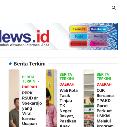
Berita Terkini
BERITA
BERITA
BERITA
TERKINI
TERKINI
TERKINI
DAERAH
DAERAH
DAERAH
Wali Kota
OJK
PPPK
Tasik
Bersama
RSUD dr
Tinjau
TPAKD
Soekardjo
TK
Garut
yang
Negeri
Perkuat
Viral
Rakyat,
UMKM
karena
Pastikan
Melalui
Ucapan
Anak
Program