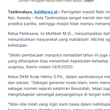
Jamaah Peringatan Maulid Nabi Padati Masjid |
dokpri
Tasikmalaya,
AddNews.id
–
Peringatan maulid Nabi 
Kec. Kawalu – Kota Tasikmalaya sangat meriah dan ist
prediksi panitia, sehingga masjid tidak mampu menam
Ketua Pelaksana, Iis Muhibah M.Si., menyampaikan ba
menumbuhkan masyarakat yang mahabbah’
Micinta o
kehidupan.
“Selain pembacaan
marqotul mahabbah
tahun ini juga
yang diharapkan bisa menambah kepedulian terhadap 
ucapnya, Kamis malam (4/9/2025).
Ketua DKM Acep Helmy S.Pd., dalam sambutannya meny
dan sukses. “Sebagai generasi muda Islam, kami me
sebagai momen sejarah kelahiran Rasulullah, tetapi jug
menghidupkan semangat perjuangannya di tengah kehi
“Nilai-nilai inilah yang ingin kami bawa dalam kehidu