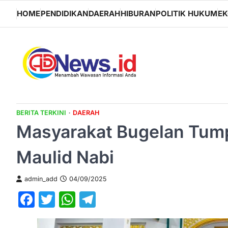
Skip
HOME
PENDIDIKAN
DAERAH
HIBURAN
POLITIK HUKUM
E
to
content
BERITA TERKINI
DAERAH
Masyarakat Bugelan Tump
Maulid Nabi
admin_add
04/09/2025
Facebook
Twitter
WhatsApp
Telegram