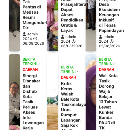
Tak
Prasejahtera
Desa
Pantas di
Dapat
Ekosistem
Medsos
Akses
Keuangan
Resmi
Pendidikan
Inklusif
Mengundurkan
Gratis &
di Tepas
Diri
Layak
Papandayan
admin
admin
admin
2024
2024
2024
06/08/2026
06/08/2026
05/08/2026
BERITA
BERITA
TERKINI
TERKINI
BERITA
DAERAH
DAERAH
TERKINI
Sinergi
Wali Kota
DAERAH
Disnaker
Tasik
Kritik
dan
Dorong
Keras
Dishub
Wajib
Wajah
Kota
Belajar
Bale Kota
Tasik,
13 Tahun
Tasikmalaya:
Perluas
Lewat
Urus
Akses
Kunker
Rumput
Info
Bunda
Lapangan
Lowongan
PAUD di
Saja Kok
Kerja
TK