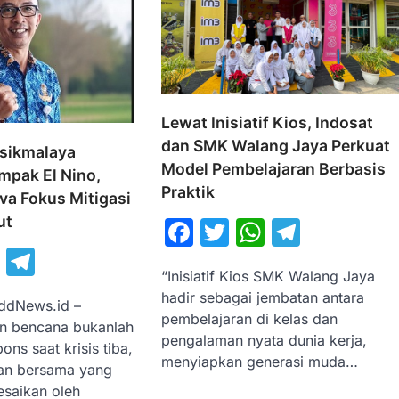
Lewat Inisiatif Kios, Indosat
dan SMK Walang Jaya Perkuat
sikmalaya
Model Pembelajaran Berbasis
mpak El Nino,
Praktik
va Fokus Mitigasi
ut
Facebook
Twitter
WhatsAp
Telegr
book
itter
WhatsApp
Telegram
“Inisiatif Kios SMK Walang Jaya
hadir sebagai jembatan antara
ddNews.id –
pembelajaran di kelas dan
n bencana bukanlah
pengalaman nyata dunia kerja,
ns saat krisis tiba,
menyiapkan generasi muda…
an bersama yang
lesaikan oleh