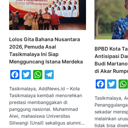
Lolos Gita Bahana Nusantara
2026, Pemuda Asal
BPBD Kota Ta
Tasikmalaya Ini Siap
Antisipasi Da
Mengguncang Istana Merdeka
Budi Martano
di Akar Rump
Facebook
Twitter
WhatsApp
Telegram
Face
Tw
Tasikmalaya, AddNews.id – Kota
Tasikmalaya kembali menorehkan
Tasikmalaya, A
prestasi membanggakan di
Penanggulanga
panggung nasional. Muhammad
sekadar merespo
Alwi, mahasiswa Universitas
melainkan urus
Siliwangi (Unsil) sekaligus alumni…
tidak bisa dise