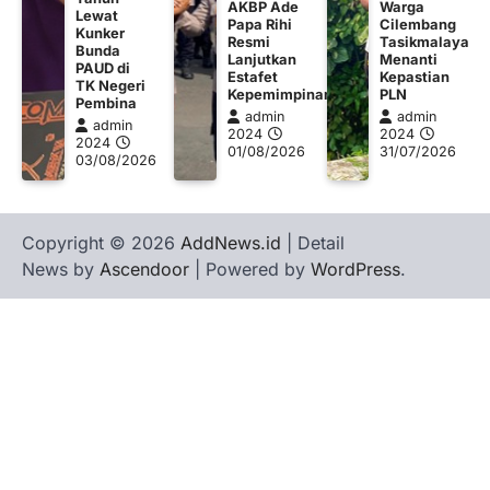
AKBP Ade
Warga
Lewat
Papa Rihi
Cilembang
Kunker
Resmi
Tasikmalaya
Bunda
Lanjutkan
Menanti
PAUD di
Estafet
Kepastian
TK Negeri
Kepemimpinan
PLN
Pembina
admin
admin
admin
2024
2024
2024
01/08/2026
31/07/2026
03/08/2026
Copyright © 2026
AddNews.id
| Detail
News by
Ascendoor
| Powered by
WordPress
.