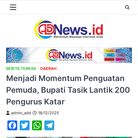
Skip
to
content
BERITA TERKINI
DAERAH
Menjadi Momentum Penguatan
Pemuda, Bupati Tasik Lantik 200
Pengurus Katar
admin_add
18/12/2025
Facebook
Twitter
WhatsApp
Telegram