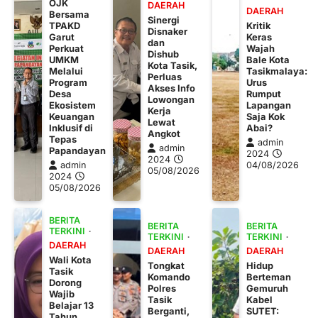
OJK
DAERAH
DAERAH
Bersama
Sinergi
TPAKD
Kritik
Disnaker
Garut
Keras
dan
Perkuat
Wajah
Dishub
UMKM
Bale Kota
Kota Tasik,
Melalui
Tasikmalaya:
Perluas
Program
Urus
Akses Info
Desa
Rumput
Lowongan
Ekosistem
Lapangan
Kerja
Keuangan
Saja Kok
Lewat
Inklusif di
Abai?
Angkot
Tepas
admin
admin
Papandayan
2024
2024
admin
04/08/2026
05/08/2026
2024
05/08/2026
BERITA
BERITA
BERITA
TERKINI
TERKINI
TERKINI
DAERAH
DAERAH
DAERAH
Wali Kota
Tongkat
Hidup
Tasik
Komando
Berteman
Dorong
Polres
Gemuruh
Wajib
Tasik
Kabel
Belajar 13
Berganti,
SUTET:
Tahun