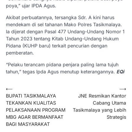
poya,” ujar IPDA Agus.
Akibat perbuatannya, tersangka Sdr. A kini harus
mendekam di sel tahanan Mako Polres Tasikmalaya.
Ia dijerat dengan Pasal 477 Undang-Undang Nomor 1
Tahun 2023 tentang Kitab Undang-Undang Hukum
Pidana (KUHP baru) terkait pencurian dengan
pemberatan.
“Pelaku terancam pidana penjara paling lama tujuh
tahun,” tegas Ipda Agus menutup keterangannya.
EQi
Navigasi
⟵
⟶
BUPATI TASIKMALAYA
JNE Resmikan Kantor
pos
TEKANKAN KUALITAS
Cabang Utama
PELAKSANAAN PROGRAM
Tasikmalaya yang Lebih
MBG AGAR BERMANFAAT
Strategis
BAGI MASYARAKAT