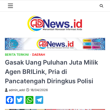
Skip
to
content
BERITA TERKINI
DAERAH
Gasak Uang Puluhan Juta Milik
Agen BRILink, Pria di
Pancatengah Diringkus Polisi
admin_add
18/04/2026
Facebook
Twitter
WhatsApp
Telegram