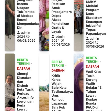
UMKM
karena
Pastikan
Melalui
Ucapan
Anak
Program
Tak Pantas
Prasejahtera
Desa
di Medsos
Dapat
Ekosistem
Resmi
Akses
Keuangan
Mengundurkan
Pendidikan
Inklusif di
Diri
Gratis &
Tepas
Layak
admin
Papandayan
2024
admin
admin
06/08/2026
2024
2024
06/08/2026
05/08/2026
BERITA
BERITA
TERKINI
BERITA
TERKINI
TERKINI
DAERAH
DAERAH
DAERAH
Wali Kota
Sinergi
Kritik
Tasik
Disnaker
Keras
Dorong
dan
Wajah
Wajib
Dishub
Bale Kota
Belajar 13
Kota Tasik,
Tasikmalaya:
Tahun
Perluas
Urus
Lewat
Akses Info
Rumput
Kunker
Lowongan
Lapangan
Bunda
Kerja
Saja Kok
PAUD di
Lewat