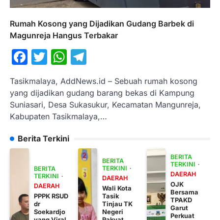
Rumah Kosong yang Dijadikan Gudang Barbek di
Magunreja Hangus Terbakar
Facebook
Twitter
WhatsApp
Telegram
Tasikmalaya, AddNews.id – Sebuah rumah kosong
yang dijadikan gudang barang bekas di Kampung
Suniasari, Desa Sukasukur, Kecamatan Mangunreja,
Kabupaten Tasikmalaya,…
Berita Terkini
BERITA
BERITA
TERKINI
TERKINI
BERITA
DAERAH
TERKINI
DAERAH
OJK
DAERAH
Wali Kota
Bersama
PPPK RSUD
Tasik
TPAKD
dr
Tinjau TK
Garut
Soekardjo
Negeri
Perkuat
yang Viral
Rakyat,