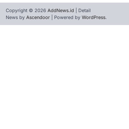
Copyright © 2026
AddNews.id
| Detail
News by
Ascendoor
| Powered by
WordPress
.