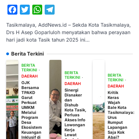
Facebook
Twitter
WhatsApp
Telegram
Tasikmalaya, AddNews.id – Sekda Kota Tasikmalaya,
Drs H Asep Goparluloh menyatakan bahwa perayaan
hari jadi kota Tasik tahun 2025 ini…
Berita Terkini
BERITA
TERKINI
BERITA
BERITA
DAERAH
TERKINI
TERKINI
OJK
DAERAH
DAERAH
Bersama
Sinergi
TPAKD
Kritik
Disnaker
Garut
Keras
dan
Perkuat
Wajah
Dishub
UMKM
Bale Kota
Kota Tasik,
Melalui
Tasikmalaya:
Perluas
Program
Urus
Akses Info
Desa
Rumput
Lowongan
Ekosistem
Lapangan
Kerja
Keuangan
Saja Kok
Lewat
Inklusif di
Abai?