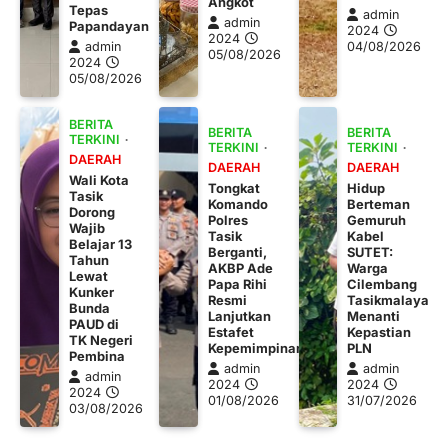
Angkot
Tepas
admin
admin
Papandayan
2024
2024
admin
04/08/2026
05/08/2026
2024
05/08/2026
BERITA
BERITA
BERITA
TERKINI
TERKINI
TERKINI
DAERAH
DAERAH
DAERAH
Wali Kota
Tongkat
Hidup
Tasik
Komando
Berteman
Dorong
Polres
Gemuruh
Wajib
Tasik
Kabel
Belajar 13
Berganti,
SUTET:
Tahun
AKBP Ade
Warga
Lewat
Papa Rihi
Cilembang
Kunker
Resmi
Tasikmalaya
Bunda
Lanjutkan
Menanti
PAUD di
Estafet
Kepastian
TK Negeri
Kepemimpinan
PLN
Pembina
admin
admin
admin
2024
2024
2024
01/08/2026
31/07/2026
03/08/2026